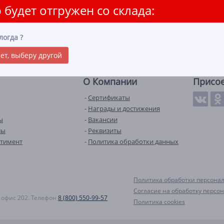
 будет отгружен со склада:
логда
?
ет, выберу другой
О Компании
Присо
Сертификаты
Награды и достижения
ы
Вакансии
лы
Реквизиты
ртимент
Политика обработки данных
Политика обработки персона
Согласие на обработку персо
А, офис 202. Телефон
8 (800) 550-99-57
Политика cookies