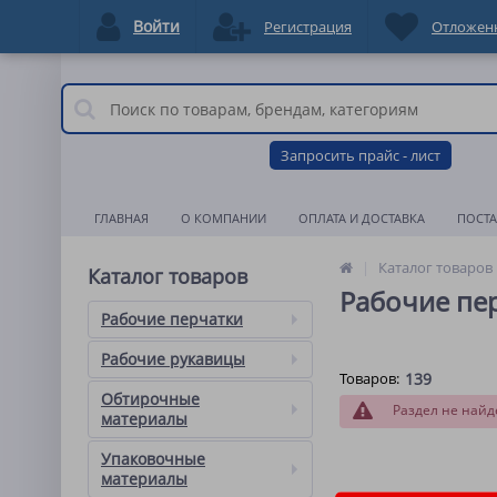
Войти
Регистрация
Отложен
Запросить прайс - лист
ГЛАВНАЯ
О КОМПАНИИ
ОПЛАТА И ДОСТАВКА
ПОСТ
Каталог товаров
Каталог товаров
Рабочие пе
Рабочие перчатки
Рабочие рукавицы
Товаров:
139
Обтирочные
Раздел не найд
материалы
Упаковочные
материалы