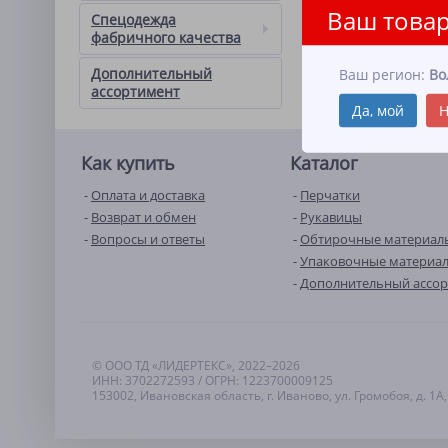
Ваш товар
Спецодежда
фабричного качества
Дополнительный
Ваш регион:
Во
ассортимент
Да, мой
Н
Как купить
Каталог
Оплата и доставка
Перчатки
Возврат и обмен
Рукавицы
Вопросы и ответы
Обтирочные материал
Упаковочные материа
Дополнительный ассо
© ООО ТД «ЛИДЕРТЕКС», 2022–2026
ИНН: 3702272593 / ОГРН: 1223700009125
153002, Ивановская область, г. Иваново, ул. Громобоя, д. 1