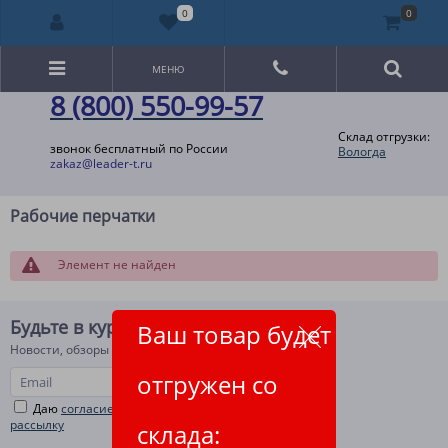
0
0
МЕНЮ
8 (800) 550-99-57
Склад отгрузки:
звонок бесплатный по России
Вологда
zakaz@leader-t.ru
Рабочие перчатки
Элемент не найден
Будьте в курсе!
Ваш товар будет
Новости, обзоры и акции
отгружен со
Даю
согласие на рекламную и информационную
рассылку
склада: