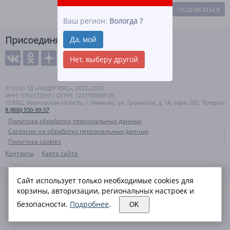
ПОДПИСАТЬСЯ
Ваш регион:
Вологда
?
Присоединяйтесь
Да, мой
Нет, выберу другой
© ООО ТД «ЛИДЕРТЕКС», 2022–2026
ИНН: 3702272593 / ОГРН: 1223700009125
153002, Ивановская область, г. Иваново, ул. Громобоя, д. 1А, офис 202. Телефон
8 (800) 550-99-57
Политика обработки персональных данных
Согласие на обработку персональных данных
Политика cookies
Контакты
Карта сайта
Сайт использует только необходимые cookies для
корзины, авторизации, региональных настроек и
безопасности.
Подробнее
.
OK