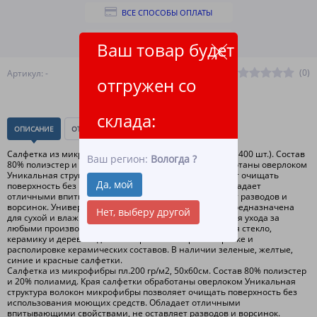
ВСЕ СПОСОБЫ ОПЛАТЫ
ПОДРОБНЕЕ О ДОСТАВКЕ
Ваш товар будет
(0)
Артикул: -
отгружен со
склада:
ОПИСАНИЕ
ОТЗЫВЫ
(0)
Салфетка из микрофибры пл.200 гр/м2, 50х60см. (упак. 400 шт.). Состав
Ваш регион:
Вологда
?
80% полиэстер и 20% полиамид. Края салфетки обработаны оверлоком
Уникальная структура волокон микрофибры позволяет очищать
Да, мой
поверхность без использования моющих средств. Обладает
отличными впитывающими свойствами, не оставляет разводов и
ворсинок. Универсальная салфетка из микрофибры предназначена
Нет, выберу другой
для сухой и влажной уборки. Микрофибра подходит для ухода за
любыми производственными поверхностями, включая стекло,
керамику и дерево. Идеально применять при полировке и
располировке керамических составов. В наличии зеленые, желтые,
синие и красные салфетки.
Салфетка из микрофибры пл.200 гр/м2, 50х60см. Состав 80% полиэстер
и 20% полиамид. Края салфетки обработаны оверлоком Уникальная
структура волокон микрофибры позволяет очищать поверхность без
использования моющих средств. Обладает отличными
впитывающими свойствами, не оставляет разводов и ворсинок.