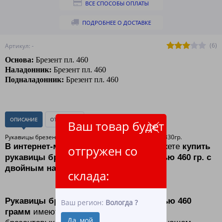
ВСЕ СПОСОБЫ ОПЛАТЫ
ПОДРОБНЕЕ О ДОСТАВКЕ
(6)
Артикул: -
Основа:
Брезент пл. 460
Наладонник:
Брезент пл. 460
Подналадонник:
Брезент пл. 460
ОПИСАНИЕ
ОТЗЫВЫ
(0)
Ваш товар будет
Рукавицы брезентовые пл.450гр. 2-ой налад. + п/н. пл.330гр.
В интернет-магазине ЛидерТекс
вы можете
купить
отгружен со
рукавицы брезентовые Б-04 плотностью 460 гр. с
двойным наладонником.
склада:
Рукавицы брезентовые Б-07 плотностью 460
Ваш регион:
Вологда
?
грамм
имеют среднюю плотность среди
Да, мой