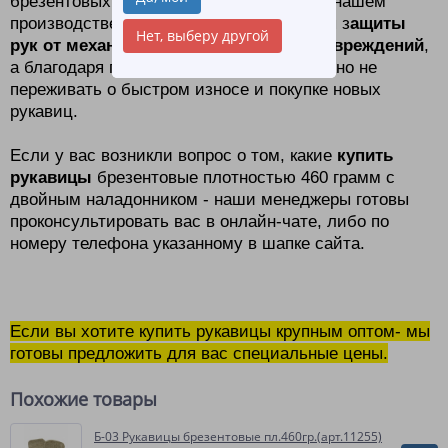
брезентовых рукавиц
представленных в нашем
производстве, они отлично подходят для з
ащиты
Нет, выберу другой
рук от механических и термических повреждений
,
а благодаря повышенной плотности, можно не
переживать о быстром износе и покупке новых
рукавиц.
Если у вас возникли вопрос о том, какие
купить
рукавицы
брезентовые плотностью 460 грамм с
двойным наладонником - наши менеджеры готовы
проконсультировать вас в онлайн-чате, либо по
номеру телефона указанному в шапке сайта.
Если вы хотите купить рукавицы крупным оптом- мы
готовы предложить для вас специальные цены.
Похожие товары
Б-03 Рукавицы брезентовые пл.460гр.(арт.11255)