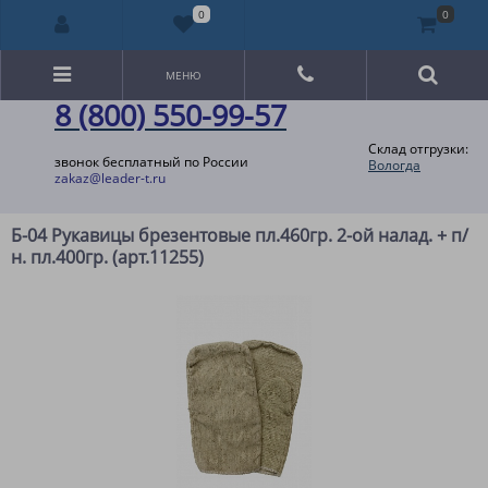
0
0
МЕНЮ
8 (800) 550-99-57
Склад отгрузки:
звонок бесплатный по России
Вологда
zakaz@leader-t.ru
Б-04 Рукавицы брезентовые пл.460гр. 2-ой налад. + п/
н. пл.400гр. (арт.11255)