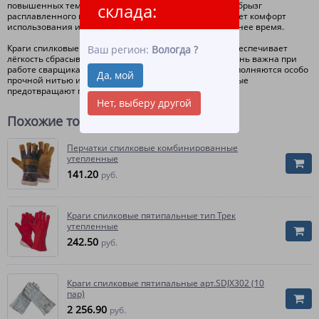
повышенных температур - открытого пламени, искр и брызг
склада:
расплавленного металла. Наличие подкладки повышает комфорт
использования и позволяет использовать краги в зимнее время.
Краги спилковые ТРЕК имеют широкий раструб, что обеспечивает
Ваш регион:
Вологда
?
лёгкость сбрасывания с руки. Данная особенность очень важна при
работе сварщика в зимней одежде. Швы на крагах выполняются особо
Да, мой
прочной нитью и закрыты вставками из спилка, которые
предотвращают прогорание ниток.
Нет, выберу другой
Похожие товары
Перчатки спилковые комбинированные
утепленные
141.20
руб.
Краги спилковые пятипальные тип Трек
утепленные
242.50
руб.
Краги спилковые пятипальные арт.SDJX302 (10
пар)
2 256.90
руб.