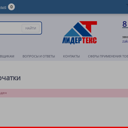
0
ные
8
зво
zak
АВЩИКАМ
ВОПРОСЫ И ОТВЕТЫ
КОНТАКТЫ
СФЕРЫ ПРИМЕНЕНИЯ ТО
рчатки
йден