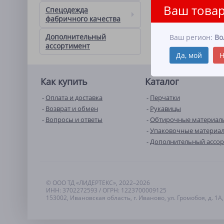
Ваш товар
Спецодежда
фабричного качества
Дополнительный
Ваш регион:
Во
ассортимент
Да, мой
Н
Как купить
Каталог
Оплата и доставка
Перчатки
Возврат и обмен
Рукавицы
Вопросы и ответы
Обтирочные материал
Упаковочные материа
Дополнительный ассо
© ООО ТД «ЛИДЕРТЕКС», 2022–2026
ИНН: 3702272593 / ОГРН: 1223700009125
153002, Ивановская область, г. Иваново, ул. Громобоя, д. 1