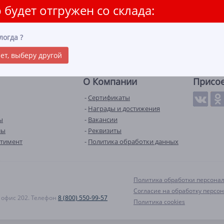
 будет отгружен со склада:
логда
?
ет, выберу другой
О Компании
Присо
Сертификаты
Награды и достижения
ы
Вакансии
лы
Реквизиты
ртимент
Политика обработки данных
Политика обработки персона
Согласие на обработку персо
А, офис 202. Телефон
8 (800) 550-99-57
Политика cookies