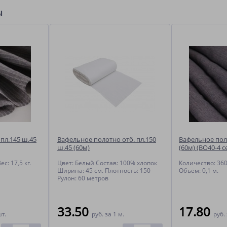
ы
пл.145 ш.45
Вафельное полотно отб. пл.150
Вафельное пол
ш.45 (60м)
(60м) (ВО40-4 с
с: 17,5 кг.
Цвет: Белый Состав: 100% хлопок
Количество: 360 
Ширина: 45 см. Плотность: 150
Объём: 0,1 м.
Рулон: 60 метров
33.50
17.80
шт.
руб.
за 1 м.
руб.