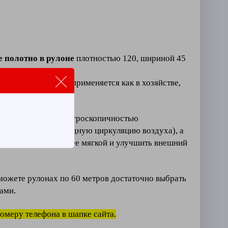
 полотно в рулоне
плотностью 120, шириной 45
го хлопка, широко применяется как в хозяйстве,
бладает высокой гигроскопичностью
обеспечивает свободную циркуляцию воздуха), а
и сделать ткань более мягкой и улучшить внешний
можете рулонах по 60 метров достаточно выбрать
ами.
номеру телефона в шапке сайта.