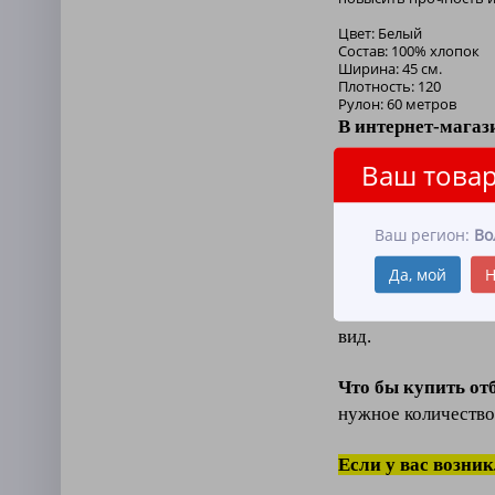
Цвет: Белый
Состав: 100% хлопок
Ширина: 45 см.
Плотность: 120
Рулон: 60 метров
В интернет-магаз
оптом и в розницу
Ваш товар
Отбеленное вафельн
так и
в промышлен
Ваш регион:
Во
Хлопчатобумажна
Да, мой
Н
(способностью впи
наша
физико-меха
вид.
Что бы купить от
нужное количество
Если у вас возни