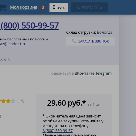
0
Моя корзина
0
ОФОРМИТЬ
руб.
 (800) 550-99-57
Склад отгрузки:
Вологда
нок бесплатный по России
ЗАКАЗАТЬ ЗВОНОК
az@leader-t.ru
ВАРОВ
Поделиться в
ВКонтакте
Telegram
29.60 руб.*
(15)
за 1 шт.
к
* Окончательная цена зависит
от объёма закупки. Уточняйте у
менеджера по телефону
8 (800) 550-99-57
Минимальная сумма заказа