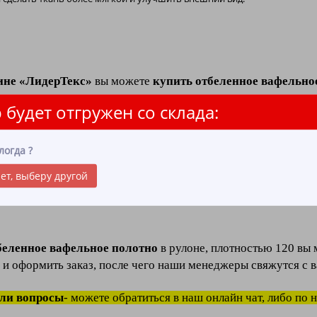
ине «ЛидерТекс»
вы можете
купить отбеленное вафельное
.
 будет отгружен со склада:
ое полотно в рулоне - состоит из натурального, качественно
ном производстве, клининге и HoReCa.
логда
?
я ткань
относится к категории
обтирочные материалы
и о
ет, выберу другой
тывать влагу), воздухопроницаемостью (структура волокон 
ническая обработка
ткани, позволяет повысить прочность 
беленное вафельное полотно
в рулоне, плотностью 120 вы 
 и оформить заказ, после чего наши менеджеры свяжутся с в
кли вопросы
- можете обратиться в наш онлайн чат, либо по 