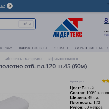
0
ные
8
зво
zak
АВЩИКАМ
ВОПРОСЫ И ОТВЕТЫ
КОНТАКТЫ
СФЕРЫ ПРИМЕНЕНИЯ ТО
Обтирочные материалы
Вафельное полотно
олотно отб. пл.120 ш.45 (60м)
Артикул: -
Цвет:
Белый
Состав:
100% хлопо
Ширина:
45 см.
Плотность:
120
Рулон:
60 метров